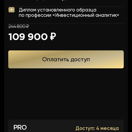
PRO
Доступ: 4 месяца
Все пункты из пакета "Базовый"
Ежемесячные воркшопы и AMA-сессии
Закрытое комьюнити Web3 Academy на
4 месяца
Модуль «Мосты и обернутые активы»
ИИ со всеми знаниями Ивана Шашкова
Участие в регулярных спринтах с прибылью
в моменте
Доступ в канал с новыми высокодоходными
стратегиями
Бесплатное посещение офлайн-ивентов
в Москве и других городах
Диплом установленного образца
по профессии «Инвестиционный аналитик»
Возможность остаться в сообществе после
обучения