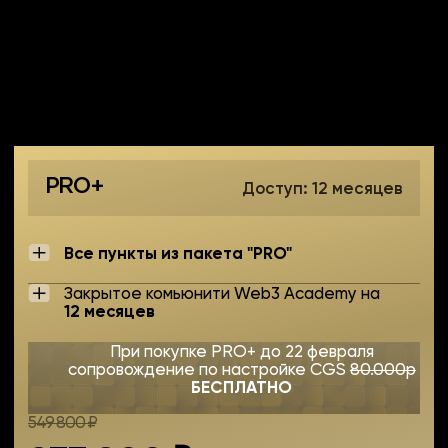
VIP
Доступ: 5 месяцев
Все пункты из пакета "PRO"
Модуль «Безопасность PRO»
Модуль «100 секретов заработка»
Закрытое комьюнити Web3 Academy
на
5 месяцев
Доступ к закрытому каналу с отчетами
по личным стратегиям
от основателя
Web3Academy Ивана Шашкова
Отдельный чат
с обратной связью
от основателя Web3Academy Ивана
Шашкова
Лучшие условия на продажу/покупку
криптовалюты по всему миру
Уникальная NFT W3A Wizzards Club
Закрытый чат для владельцев NFT
Особые условия и скидки
для владельцев NFT
Диплом установленного образца