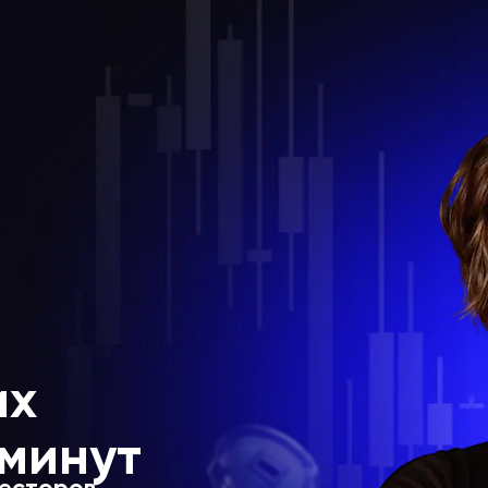
их
 минут
весторов