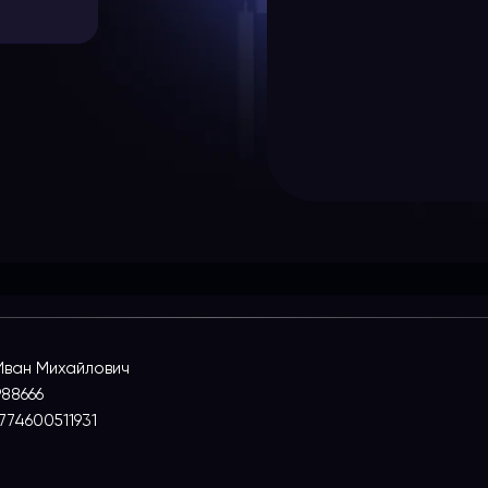
Иван Михайлович
88666
774600511931