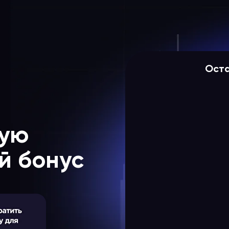
Оста
кую
й бонус