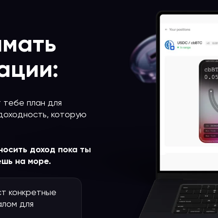
имать
ации:
 тебе план для
доходность, которую
носить доход пока ты
шь на море.
ст конкретные
алом для