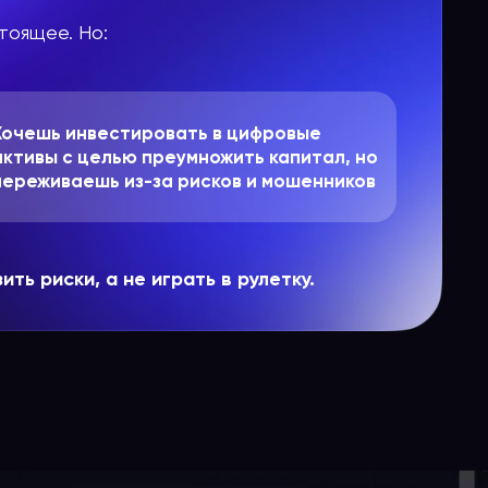
тоящее. Но:
Хочешь инвестировать в цифровые
активы с целью преумножить капитал, но
переживаешь из-за рисков и мошенников
ь риски, а не играть в рулетку.