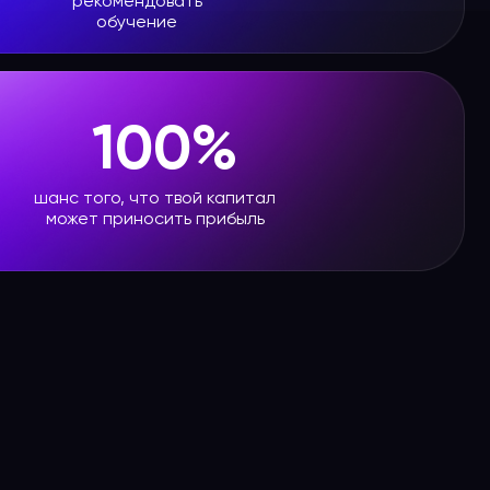
рекомендовать
обучение
100%
шанс того, что твой капитал
может приносить прибыль