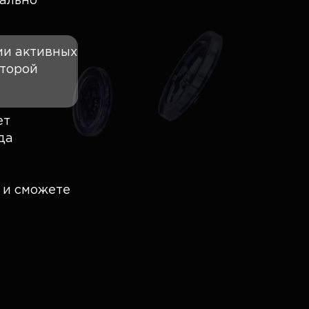
вально
ии активных
оторой
ет
да
ю и сможете