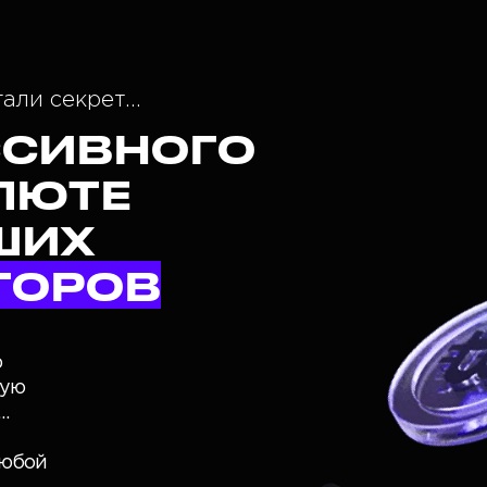
ли секрет...
ССИВНОГО
ЛЮТЕ
ШИХ
ТОРОВ
р
мую
…
любой