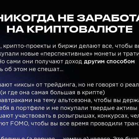
НИКОГДА НЕ ЗАРАБОТ
НА КРИПТОВАЛЮТЕ
 крипто-проекты и биржи делают все, чтобы 
купали новые «перспективные» монеты и трат
Но сами они получают доход
другим способом
ь об этом не спешат…
ают «иксы» от трейдинга, но не говорят о реа
(и где она самая большая в крипте)
завтраками на тему альтсезона, чтобы вы дер
ебя в портфеле и не покупали твердые активы
ают участвовать в розыгрышах, конкурсах, ч
уют FOMO, чтобы вы все время проводили тран