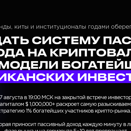
ды, киты и институционалы годами оберега
ДАТЬ СИСТЕМУ ПА
ОДА НА КРИПТОВА
 МОДЕЛИ БОГАТЕЙ
ИКАНСКИХ ИНВЕС
7 августа в 19:00 МСК на закрытой встрече инвесто
капиталом $ 1,000,000+ раскроет самую разыскивае
стратегию 1% богатейших участников крипто-рынка
орая приносит пассивный доход каждую минуту в 