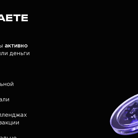
АЕТЕ
вы
активно
или деньги
льной
жали
елленджах
закции