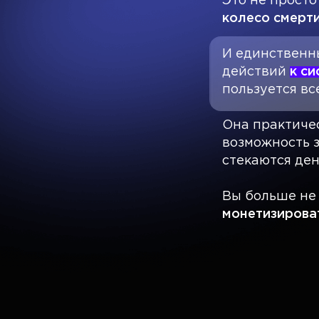
Это не просто
колесо смерти
И единственны
действий
к с
пользуется вс
Она практичес
возможность з
стекаются ден
Вы больше не 
монетизироват