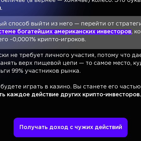
 беличье (а вернее — хомячье) колесо. Это бук
.
й способ выйти из него — перейти от стратег
истеме богатейших американских инвесторов
, к
его ~0,0001% крипто-игроков.
ки не требует личного участия, потому что да
анять верх пищевой цепи — то самое место, ку
ьги 99% участников рынка.
будете играть в казино. Вы станете его часть
ь каждое действие других крипто-инвесторов.
Получать доход с чужих действий