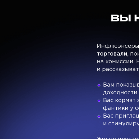
ВЫ 
Инфлюэнсеры,
торговали,
по
на комиссии. 
и рассказыват
Вам показыв
доходности 
Вас кормят 
фантики у с
Вас приглаш
и стимулир