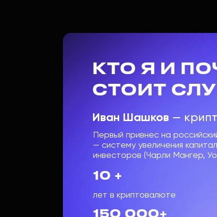
КТО Я И П
СТОИТ СЛ
Иван Шашков
— крипт
Первый привнес на российский
— систему увеличения капита
инвесторов (Чарли Мангер, У
10 +
лет в криптовалюте
150 000+