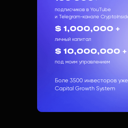
подписчиков в YouTube
и Telegram-канале CryptoInsid
$ 1,000,000 +
личный капитал
$ 10,000,000 +
под моим управлением
Боле 3500 инвесторов уже
Capital Growth System