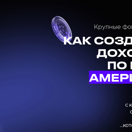
Крупные фон
КАК СОЗ
ДОХ
ПО
АМЕР
с 
…кот